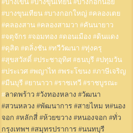
#บางเขน #บางขุนเทียน #บางกอกน้อย
#บางขุนเทียน #บางกอกใหญ่ #คลองเตย
#คลองสาน #คลองสามวา #คันนายาว
#จตุจักร #จอมทอง #ดอนเมือง #ดินแดง
#ดุสิต #ตลิ่งชัน #ทวีวัฒนา #ทุ่งครุ
#สุขสวัสดิ์ #ประชาอุทิศ #ธนบุรี #ปทุมวัน
#ประเวศ #พญาไท #พระโขนง #ภาษีเจริญ
#มีนบุรี #ยานาวา #ราชเทวี #ราชบูรณะ
#
ลาดพร้าว #วังทองหลาง #วัฒนา
#สวนหลวง #พัฒนาการ #สายไหม ห#นอง
จอก #หลักสี่ #ห้วยขวาง #หนองจอก #ทั่ว
กรุงเทพฯ #สมุทรปราการ #นนทบุรี