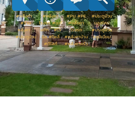
#หลังคา
#หลังคา
#PU #PE
#ประตูม้วน
#ร้าน
โรงรถ #เมทั
#หลังคา
บลูสโคป
หลังคา
ลชีท #ไว
โรงรถ
#ประตูม้วน
#ประตูม้วน
นิล #โพลี่
#หลังคาบ้าน
อลูมิเนียม
#ดีไลท์
#หลังคาครัว