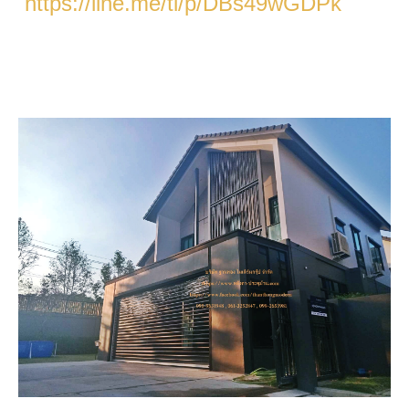
https://line.me/ti/p/DBs49wGDPk