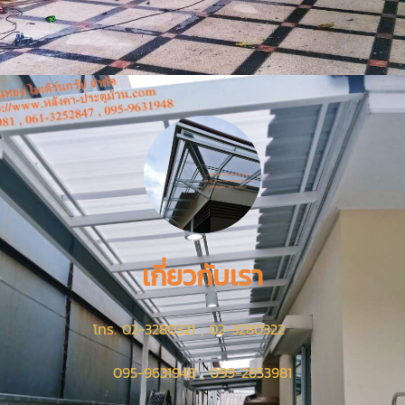
เกี่ยวกับเรา
โทร. 02-3280321 , 02-3280322
095-9631948 , 099-2653981