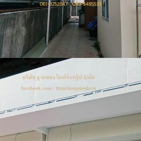
061-3252847 , 093-5485533