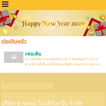
ต่อเติมครัว
#ต่อเติม
#งานต่อเติมบ้าน #ต่อเติมอาคาร #ต่อห้องครัว #งาน
สวย #งานดี มีแบบให้ก่อนลงมือทำ สอบถามรายละเอ...
บริษัท ฐานทอง โมเดิร์นกรุ๊ป จำกัด